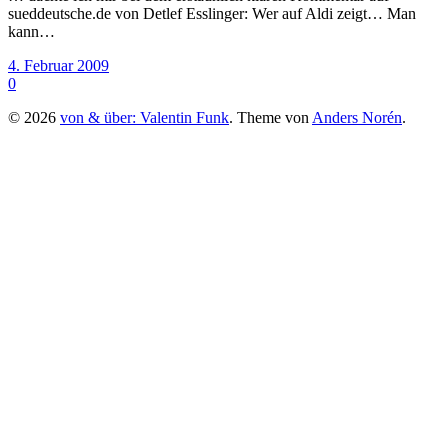
sueddeutsche.de von Detlef Esslinger: Wer auf Aldi zeigt… Man
kann…
4. Februar 2009
0
© 2026
von & über: Valentin Funk
. Theme von
Anders Norén
.