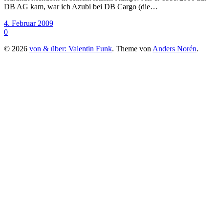
DB AG kam, war ich Azubi bei DB Cargo (die…
4. Februar 2009
0
© 2026
von & über: Valentin Funk
. Theme von
Anders Norén
.